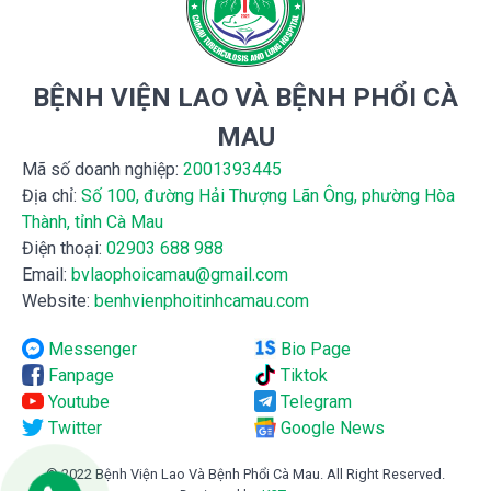
BỆNH VIỆN LAO VÀ BỆNH PHỔI CÀ
MAU
Mã số doanh nghiệp:
2001393445
Địa chỉ:
Số 100, đường Hải Thượng Lãn Ông, phường Hòa
Thành, tỉnh Cà Mau
Điện thoại:
02903 688 988
Email:
bvlaophoicamau@gmail.com
Website:
benhvienphoitinhcamau.com
Messenger
Bio Page
Fanpage
Tiktok
Youtube
Telegram
Twitter
Google News
© 2022 Bệnh Viện Lao Và Bệnh Phổi Cà Mau. All Right Reserved.