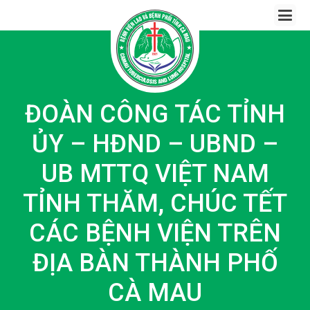
Skip
to
content
ĐOÀN CÔNG TÁC TỈNH
ỦY – HĐND – UBND –
UB MTTQ VIỆT NAM
TỈNH THĂM, CHÚC TẾT
CÁC BỆNH VIỆN TRÊN
ĐỊA BÀN THÀNH PHỐ
CÀ MAU