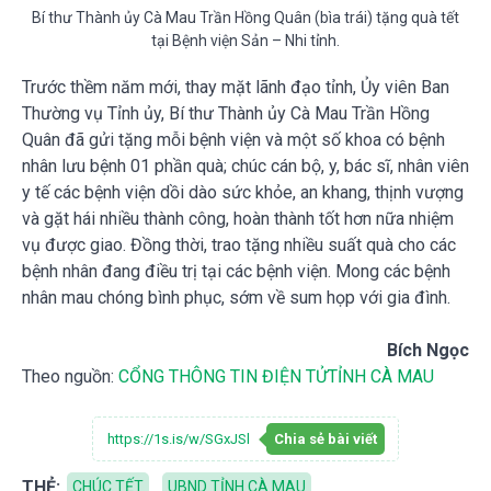
Bí thư Thành ủy Cà Mau Trần Hồng Quân (bìa trái) tặng quà tết
tại Bệnh viện Sản – Nhi tỉnh.
Trước thềm năm mới, thay mặt lãnh đạo tỉnh, Ủy viên Ban
Thường vụ Tỉnh ủy, Bí thư Thành ủy Cà Mau Trần Hồng
Quân đã gửi tặng mỗi bệnh viện và một số khoa có bệnh
nhân lưu bệnh 01 phần quà; chúc cán bộ, y, bác sĩ, nhân viên
y tế các bệnh viện dồi dào sức khỏe, an khang, thịnh vượng
và gặt hái nhiều thành công, hoàn thành tốt hơn nữa nhiệm
vụ được giao. Đồng thời, trao tặng nhiều suất quà cho các
bệnh nhân đang điều trị tại các bệnh viện. Mong các bệnh
nhân mau chóng bình phục, sớm về sum họp với gia đình.
Bích Ngọc
Theo nguồn:
CỔNG THÔNG TIN ĐIỆN TỬ
TỈNH CÀ MAU
https://1s.is/w/SGxJSl
Chia sẻ bài viết
THẺ:
CHÚC TẾT
UBND TỈNH CÀ MAU