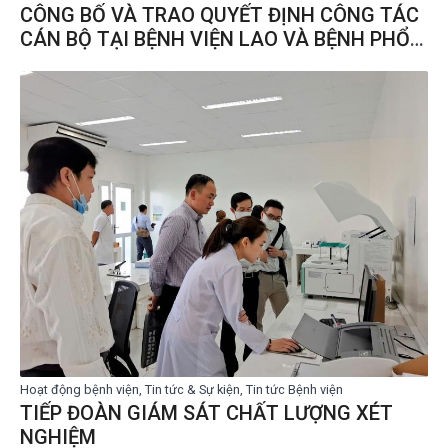
CÔNG BỐ VÀ TRAO QUYẾT ĐỊNH CÔNG TÁC
CÁN BỘ TẠI BỆNH VIỆN LAO VÀ BỆNH PHỔI
CÀ MAU
Hoạt động bệnh viện, Tin tức & Sự kiện, Tin tức Bệnh viện
TIẾP ĐOÀN GIÁM SÁT CHẤT LƯỢNG XÉT
NGHIỆM