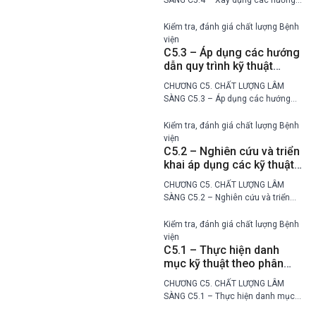
SÀNG C5.4 – Xây dựng các hướng
dẫn chẩn đoán và điều trị Mức Bậc
thang chất lượng Bệnh viện tự đánh
Kiểm tra, đánh giá chất lượng Bệnh
giá Đoàn đánh giá 1…
viện
C5.3 – Áp dụng các hướng
dẫn quy trình kỹ thuật
khám bệnh, chữa bệnh và
CHƯƠNG C5. CHẤT LƯỢNG LÂM
triển khai các biện pháp
SÀNG C5.3 – Áp dụng các hướng
giám sát chất lượng
dẫn quy trình kỹ thuật khám bệnh,
chữa bệnh và triển khai các biện
Kiểm tra, đánh giá chất lượng Bệnh
pháp giám sát chất lượng Mức…
viện
C5.2 – Nghiên cứu và triển
khai áp dụng các kỹ thuật
mới, phương pháp mới
CHƯƠNG C5. CHẤT LƯỢNG LÂM
SÀNG C5.2 – Nghiên cứu và triển
khai áp dụng các kỹ thuật mới,
phương pháp mới Mức Bậc thang
Kiểm tra, đánh giá chất lượng Bệnh
chất lượng Bệnh viện tự đánh giá…
viện
C5.1 – Thực hiện danh
mục kỹ thuật theo phân
tuyến kỹ thuật
CHƯƠNG C5. CHẤT LƯỢNG LÂM
SÀNG C5.1 – Thực hiện danh mục
kỹ thuật theo phân tuyến kỹ thuật