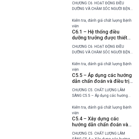
vấn điều trị và chăm sóc,
CHƯƠNG C6. HOẠT ĐỘNG ĐIỀU
giáo dục sức khỏe phù
DƯỠNG VÀ CHĂM SÓC NGƯỜI BỆNH
hợp với bệnh đang được
C6.2 – Người bệnh được điều dưỡng
điều trị
hướng dẫn, tư vấn điều trị và chăm
Kiểm tra, đánh giá chất lượng Bệnh
sóc, giáo dục sức khỏe phù…
viện
C6.1 – Hệ thống điều
dưỡng trưởng được thiết
lập và hoạt động hiệu quả
CHƯƠNG C6. HOẠT ĐỘNG ĐIỀU
DƯỠNG VÀ CHĂM SÓC NGƯỜI BỆNH
C6.1 – Hệ thống điều dưỡng trưởng
được thiết lập và hoạt động hiệu
Kiểm tra, đánh giá chất lượng Bệnh
quả Mức Bậc thang chất lượng
viện
Bệnh…
C5.5 – Áp dụng các hướng
dẫn chẩn đoán và điều trị
đã ban hành và giám sát
CHƯƠNG C5. CHẤT LƯỢNG LÂM
việc thực hiện
SÀNG C5.5 – Áp dụng các hướng
dẫn chẩn đoán và điều trị đã ban
hành và giám sát việc thực hiện
Kiểm tra, đánh giá chất lượng Bệnh
Mức Bậc thang chất lượng…
viện
C5.4 – Xây dựng các
hướng dẫn chẩn đoán và
điều trị
CHƯƠNG C5. CHẤT LƯỢNG LÂM