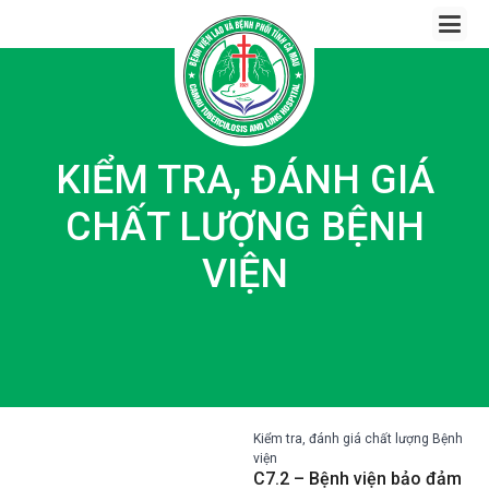
Skip
to
content
KIỂM TRA, ĐÁNH GIÁ
CHẤT LƯỢNG BỆNH
VIỆN
Kiểm tra, đánh giá chất lượng Bệnh
viện
C7.2 – Bệnh viện bảo đảm