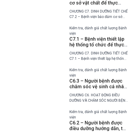
cơ sở vật chất để thực
hiện công tác dinh dưỡng
CHƯƠNG C7. DINH DƯỠNG TIẾT CHẾ
và tiết chế trong bệnh viện
C7.2 – Bệnh viện bảo đảm cơ sở
vật chất để thực hiện công tác dinh
dưỡng và tiết chế trong bệnh viện
Kiểm tra, đánh giá chất lượng Bệnh
Mức Bậc thang…
viện
C7.1 – Bệnh viện thiết lập
hệ thống tổ chức để thực
hiện công tác dinh dưỡng
CHƯƠNG C7. DINH DƯỠNG TIẾT CHẾ
và tiết chế trong bệnh viện
C7.1 – Bệnh viện thiết lập hệ thống
tổ chức để thực hiện công tác dinh
dưỡng và tiết chế trong bệnh viện
Kiểm tra, đánh giá chất lượng Bệnh
Mức Bậc thang…
viện
C6.3 – Người bệnh được
chăm sóc vệ sinh cá nhân
trong quá trình điều trị tại
CHƯƠNG C6. HOẠT ĐỘNG ĐIỀU
bệnh viện
DƯỠNG VÀ CHĂM SÓC NGƯỜI BỆNH
C6.3 – Người bệnh được chăm sóc
vệ sinh cá nhân trong quá trình
Kiểm tra, đánh giá chất lượng Bệnh
điều trị tại bệnh viện Mức Bậc…
viện
C6.2 – Người bệnh được
điều dưỡng hướng dẫn, tư