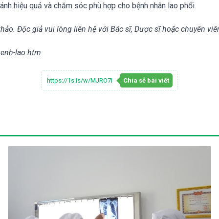
 tránh hiệu quả và chăm sóc phù hợp cho bệnh nhân lao phổi.
khảo. Độc giả vui lòng liên hệ với Bác sĩ, Dược sĩ hoặc chuyên viê
benh-lao.htm
https://1s.is/w/MJRO7I
Chia sẻ bài viết