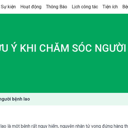
 Sự kiện
Hoạt động
Thông Báo
Lịch công tác
Tiện ích
Bệ
U Ý KHI CHĂM SÓC NGƯỜI
người bệnh lao
h lao là một bệnh rất nguy hiểm, nguyên nhân tử vong đứng hàng th