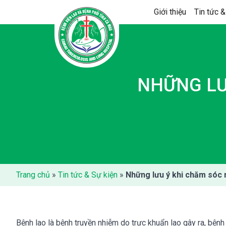
Skip
Giới thiệu
Tin tức &
to
content
NHỮNG LƯ
Trang chủ
»
Tin tức & Sự kiện
»
Những lưu ý khi chăm sóc 
Bệnh lao là bệnh truyền nhiễm do trực khuẩn lao gây ra, bện