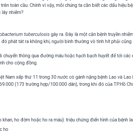
trên toàn cầu. Chính vì vậy, mỗi chúng ta cần biết các dấu hiệu bệ
ị lây nhiễm?
bacterium tuberculosis
gây ra. Đây là một căn bệnh truyền nhiễm
u đó phát tát ra không khí, người bình thường vô tình hít phải cũn
di chuyển thông qua đường máu hoặc hạch bạch huyết để tới các cơ
ính cho cộng đồng.
t Nam xếp thứ 11 trong 30 nước có gánh nặng bệnh Lao và Lao kh
69.000 (173 trường hợp/100.000 dân), trong khi đó của TP.Hồ Ch
o khan, ho đờm hoặc ho ra máu): triệu chứng điển hình của bệnh l
ặc ho