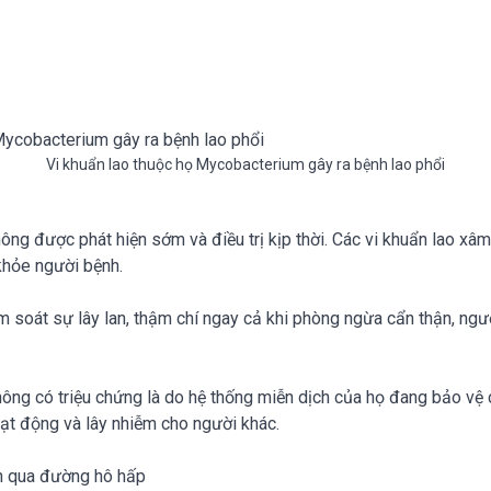
Vi khuẩn lao thuộc họ Mycobacterium gây ra bệnh lao phổi
ông được phát hiện sớm và điều trị kịp thời. Các vi khuẩn lao xâ
khỏe người bệnh.
ểm soát sự lây lan, thậm chí ngay cả khi phòng ngừa cẩn thận, ng
ng có triệu chứng là do hệ thống miễn dịch của họ đang bảo vệ c
oạt động và lây nhiễm cho người khác.