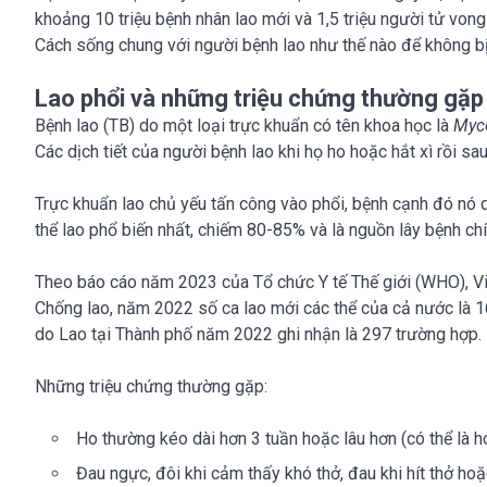
khoảng 10 triệu bệnh nhân lao mới và 1,5 triệu người tử vong 
Cách sống chung với người bệnh lao như thế nào để không b
Lao phổi và những triệu chứng thường gặp
Bệnh lao (TB) do một loại trực khuẩn có tên khoa học là
Myco
Các dịch tiết của người bệnh lao khi họ ho hoặc hắt xì rồi sa
Trực khuẩn lao chủ yếu tấn công vào phổi, bệnh cạnh đó nó 
thể lao phổ biến nhất, chiếm 80-85% và là nguồn lây bệnh ch
Theo báo cáo năm 2023 của Tổ chức Y tế Thế giới (WHO), Việ
Chống lao, năm 2022 số ca lao mới các thể của cả nước là 1
do Lao tại Thành phố năm 2022 ghi nhận là 297 trường hợp.
Những triệu chứng thường gặp:
Ho thường kéo dài hơn 3 tuần hoặc lâu hơn (có thể là h
Đau ngực, đôi khi cảm thấy khó thở, đau khi hít thở ho