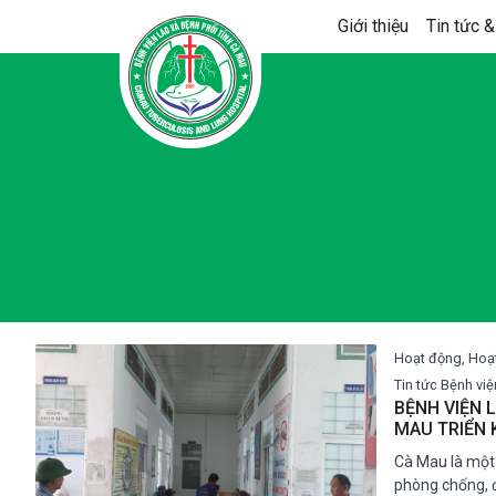
Skip
Giới thiệu
Tin tức &
to
content
Hoạt động, Hoạt
Tin tức Bệnh việ
BỆNH VIỆN 
MAU TRIỂN 
TẦM SOÁT L
Cà Mau là một
ĐỒNG
phòng chống, đi