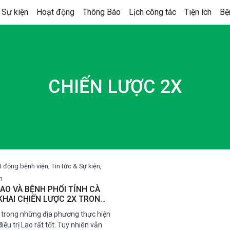
 Sự kiện
Hoạt động
Thông Báo
Lịch công tác
Tiện ích
Bệ
CHIẾN LƯỢC 2X
 động bệnh viện, Tin tức & Sự kiện,
n
LAO VÀ BỆNH PHỔI TỈNH CÀ
KHAI CHIẾN LƯỢC 2X TRONG
AO CHỦ ĐỘNG TẠI CỘNG
 trong những địa phương thực hiện
ều trị Lao rất tốt. Tuy nhiên vẫn