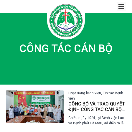
Skip
to
content
CÔNG TÁC CÁN BỘ
Hoạt động bệnh viện, Tin tức Bệnh
viện
CÔNG BỐ VÀ TRAO QUYẾT
ĐỊNH CÔNG TÁC CÁN BỘ
TẠI BỆNH VIỆN LAO VÀ
Chiều ngày 10/4, tại Bệnh viện Lao
BỆNH PHỔI CÀ MAU
và Bệnh phổi Cà Mau, đã diễn ra lễ
công bố và trao quyết định công