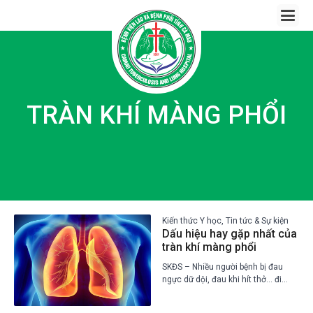
Skip
to
content
TRÀN KHÍ MÀNG PHỔI
Kiến thức Y học, Tin tức & Sự kiện
Dấu hiệu hay gặp nhất của
tràn khí màng phổi
SKĐS – Nhiều người bệnh bị đau
ngực dữ dội, đau khi hít thở… đi
khám được chẩn đoán tràn khí
màng phổi. Đây là một cấp cứu