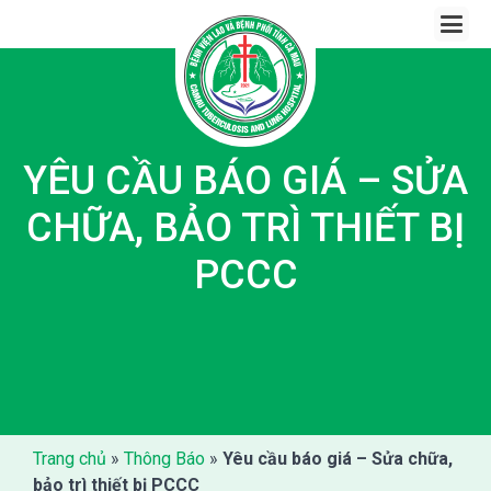
Skip
to
content
YÊU CẦU BÁO GIÁ – SỬA
CHỮA, BẢO TRÌ THIẾT BỊ
PCCC
Trang chủ
»
Thông Báo
»
Yêu cầu báo giá – Sửa chữa,
bảo trì thiết bị PCCC