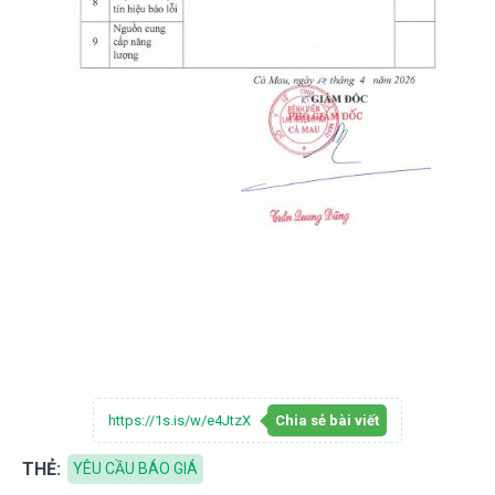
https://1s.is/w/e4JtzX
Chia sẻ bài viết
THẺ:
YÊU CẦU BÁO GIÁ