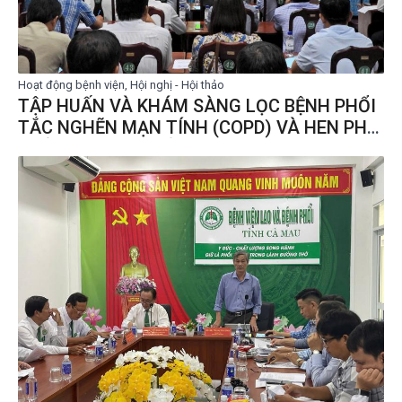
Hoạt động bệnh viện, Hội nghị - Hội thảo
TẬP HUẤN VÀ KHÁM SÀNG LỌC BỆNH PHỔI
TẮC NGHẼN MẠN TÍNH (COPD) VÀ HEN PHẾ
QUẢN TẠI CỘNG ĐỒNG