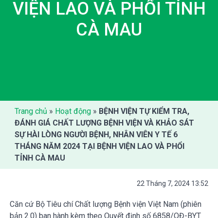
VIỆN LAO VÀ PHỔI TỈNH
CÀ MAU
Trang chủ
»
Hoạt động
»
BỆNH VIỆN TỰ KIỂM TRA,
ĐÁNH GIÁ CHẤT LƯỢNG BỆNH VIỆN VÀ KHẢO SÁT
SỰ HÀI LÒNG NGƯỜI BỆNH, NHÂN VIÊN Y TẾ 6
THÁNG NĂM 2024 TẠI BỆNH VIỆN LAO VÀ PHỔI
TỈNH CÀ MAU
22 Tháng 7, 2024 13:52
Căn cứ Bộ Tiêu chí Chất lượng Bệnh viện Việt Nam (phiên
bản 2.0) ban hành kèm theo Quyết định số 6858/QĐ-BYT