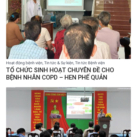
Hoạt động bệnh viện, Tin tức & Sự kiện, Tin tức Bệnh viện
TỔ CHỨC SINH HOẠT CHUYÊN ĐỀ CHO
BỆNH NHÂN COPD – HEN PHẾ QUẢN