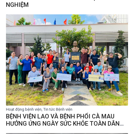
NGHIỆM
Hoạt động bệnh viện, Tin tức Bệnh viện
BỆNH VIỆN LAO VÀ BỆNH PHỔI CÀ MAU
HƯỞNG ỨNG NGÀY SỨC KHỎE TOÀN DÂN
07/4/2026