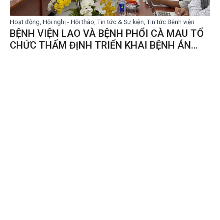
Hoạt động, Hội nghị - Hội thảo, Tin tức & Sự kiện, Tin tức Bệnh viện
BỆNH VIỆN LAO VÀ BỆNH PHỔI CÀ MAU TỔ
CHỨC THẨM ĐỊNH TRIỂN KHAI BỆNH ÁN
ĐIỆN TỬ