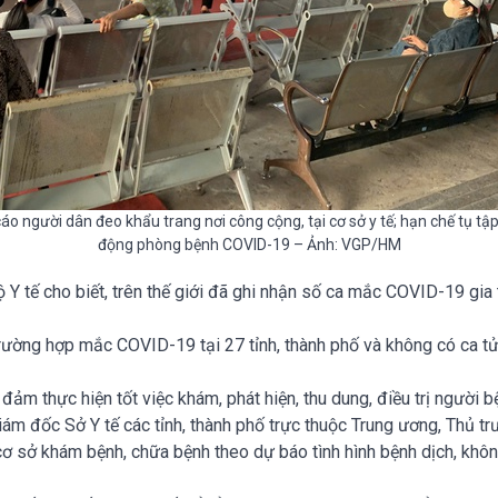
cáo người dân đeo khẩu trang nơi công cộng, tại cơ sở y tế; hạn chế tụ t
động phòng bệnh COVID-19 – Ảnh: VGP/HM
 tế cho biết, trên thế giới đã ghi nhận số ca mắc COVID-19 gia t
rường hợp mắc COVID-19 tại 27 tỉnh, thành phố và không có ca tử
đảm thực hiện tốt việc khám, phát hiện, thu dung, điều trị ngườ
iám đốc Sở Y tế các tỉnh, thành phố trực thuộc Trung ương, Thủ t
cơ sở khám bệnh, chữa bệnh theo dự báo tình hình bệnh dịch, khôn