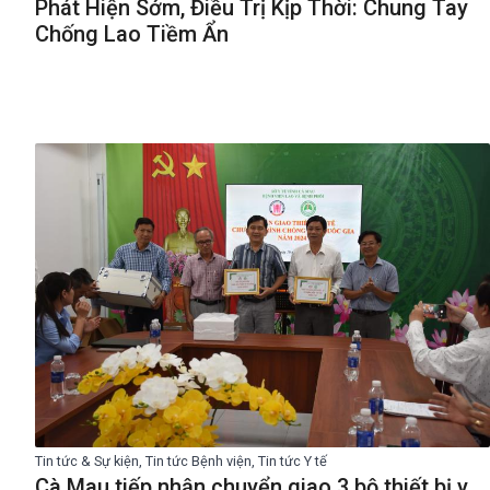
Phát Hiện Sớm, Điều Trị Kịp Thời: Chung Tay
Chống Lao Tiềm Ẩn
Tin tức & Sự kiện, Tin tức Bệnh viện, Tin tức Y tế
Cà Mau tiếp nhận chuyển giao 3 bộ thiết bị y