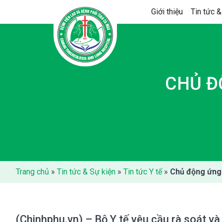
Skip
Giới thiệu
Tin tức &
to
content
CHỦ Đ
Trang chủ
»
Tin tức & Sự kiện
»
Tin tức Y tế
»
Chủ động ứng 
(Chinhphu.vn) – Bộ Y tế yêu cầu rà soát v