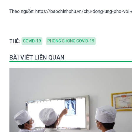
Theo nguồn: https://baochinhphu.vn/chu-dong-ung-pho-vo
THẺ:
COVID-19
PHONG CHONG COVID-19
BÀI VIẾT LIÊN QUAN