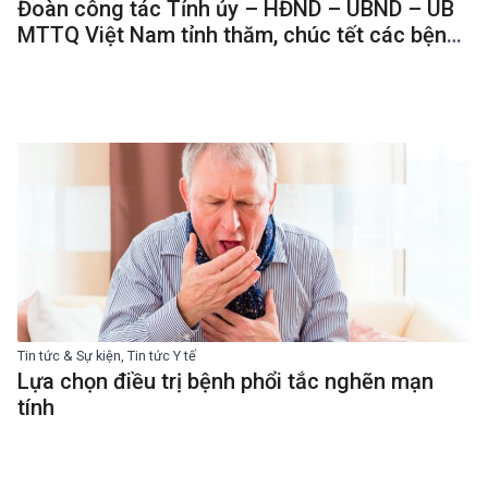
Đoàn công tác Tỉnh ủy – HĐND – UBND – UB
MTTQ Việt Nam tỉnh thăm, chúc tết các bệnh
viện trên địa bàn thành phố Cà Mau
Tin tức & Sự kiện, Tin tức Y tế
Lựa chọn điều trị bệnh phổi tắc nghẽn mạn
tính