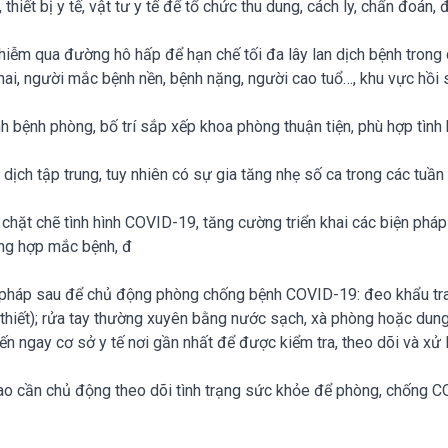
thiết bị y tế, vật tư y tế để tổ chức thu dung, cách ly, chẩn đoán,
nhiễm qua đường hô hấp để hạn chế tối đa lây lan dịch bệnh tron
ai, người mắc bệnh nền, bệnh nặng, người cao tuổ…, khu vực hồi s
h bệnh phòng, bố trí sắp xếp khoa phòng thuận tiện, phù hợp tình
ịch tập trung, tuy nhiên có sự gia tăng nhẹ số ca trong các tuần
chặt chẽ tình hình COVID-19, tăng cường triển khai các biện pháp 
ờng hợp mắc bệnh, đ
ện pháp sau để chủ động phòng chống bệnh COVID-19: đeo khẩu tra
 thiết); rửa tay thường xuyên bằng nước sạch, xà phòng hoặc dung
đến ngay cơ sở y tế nơi gần nhất để được kiểm tra, theo dõi và xử 
 cần chủ động theo dõi tình trạng sức khỏe để phòng, chống COV