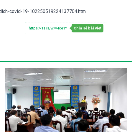
i-dich-covid-19-102250519224137704.htm
https://1s.is/w/y4ce1Y
Chia sẻ bài viết