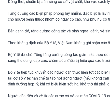
Đồng thời, chuẩn bị sẵn sàng cơ sở vật chất, khu vực cách ly, 
Tăng cường các biện pháp phòng lây nhiễm, đặc biệt là lây 
cho người bệnh thuộc nhóm có nguy cơ cao, như phụ nữ có th
Bên cạnh đó, tăng cường công tác vệ sinh ngoại cảnh, vệ sin
Theo khẳng định của Bộ Y tế, Việt Nam không ghi nhận các ổ d
Bộ Y tế đã chủ động tăng cường công tác giám sát, theo dõi 
sàng thu dung, cấp cứu, chăm sóc, điều trị hiệu quả các trư
Bộ Y tế tiếp tục khuyến cáo người dân thực hiện tốt các bi
tại cơ sở y tế; hạn chế tụ tập nơi đông người (nếu không cần
dinh dưỡng hợp lý; khi có biểu hiện sốt, ho, khó thở thì phải 
Người dân đến và về từ các nước có số ca mắc COVID-19 cao