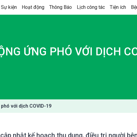
 Sự kiện
Hoạt động
Thông Báo
Lịch công tác
Tiện ích
Bệ
ỘNG ỨNG PHÓ VỚI DỊCH CO
phó với dịch COVID-19
à cập nhật kế hoạch thu dung, điều trị người b