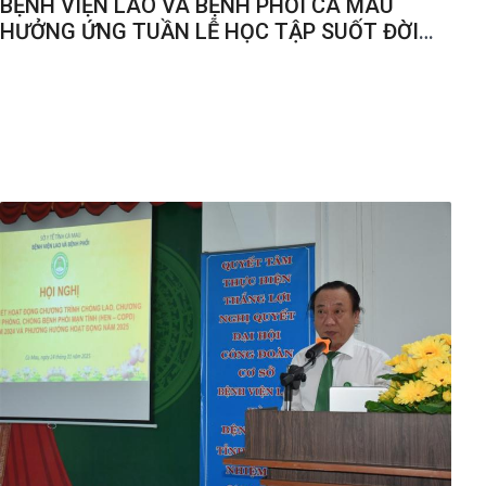
BỆNH VIỆN LAO VÀ BỆNH PHỔI CÀ MAU
HƯỞNG ỨNG TUẦN LỄ HỌC TẬP SUỐT ĐỜI
2025