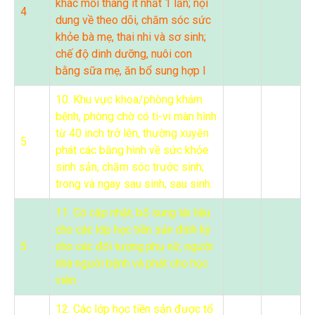
khác mỗi tháng ít nhất 1 lần; nội
4
dung về theo dõi, chăm sóc sức
khỏe bà mẹ, thai nhi và sơ sinh;
chế độ dinh dưỡng, nuôi con
bằng sữa mẹ, ăn bổ sung hợp l
10. Khu vực khoa/phòng khám
bệnh, phòng chờ có ti-vi màn hình
từ 40 inch trở lên, thường xuyên
5
phát các băng hình về sức khỏe
sinh sản, chăm sóc trước sinh;
trong và ngay sau sinh; sau sinh.
11. Có cập nhật, bổ sung tài liệu
cho các lớp học tiền sản định kỳ
5
cho các đối tượng phụ nữ, người
nhà người bệnh và phát cho học
viên.
12. Các lớp học tiền sản được tổ