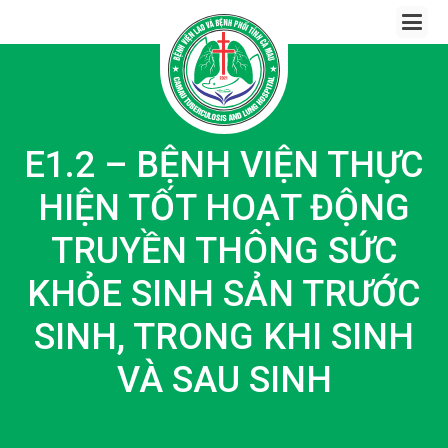
Skip
to
content
E1.2 – BỆNH VIỆN THỰC
HIỆN TỐT HOẠT ĐỘNG
TRUYỀN THÔNG SỨC
KHỎE SINH SẢN TRƯỚC
SINH, TRONG KHI SINH
VÀ SAU SINH