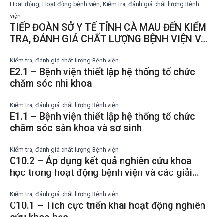
Hoạt động, Hoạt động bệnh viện, Kiểm tra, đánh giá chất lượng Bệnh
viện
TIẾP ĐOÀN SỞ Y TẾ TỈNH CÀ MAU ĐẾN KIỂM
TRA, ĐÁNH GIÁ CHẤT LƯỢNG BỆNH VIỆN VÀ
KHẢO SÁT SỰ HÀI LÒNG NGƯỜI BỆNH,
NHÂN VIÊN Y TẾ NĂM 2023 TẠI BỆNH VIỆN
Kiểm tra, đánh giá chất lượng Bệnh viện
E2.1 – Bệnh viện thiết lập hệ thống tổ chức
LAO VÀ PHỔI TỈNH CÀ MAU
chăm sóc nhi khoa
Kiểm tra, đánh giá chất lượng Bệnh viện
E1.1 – Bệnh viện thiết lập hệ thống tổ chức
chăm sóc sản khoa và sơ sinh
Kiểm tra, đánh giá chất lượng Bệnh viện
C10.2 – Áp dụng kết quả nghiên cứu khoa
học trong hoạt động bệnh viện và các giải
pháp nâng cao chất lượng khám, chữa bệnh
Kiểm tra, đánh giá chất lượng Bệnh viện
C10.1 – Tích cực triển khai hoạt động nghiên
cứu khoa học