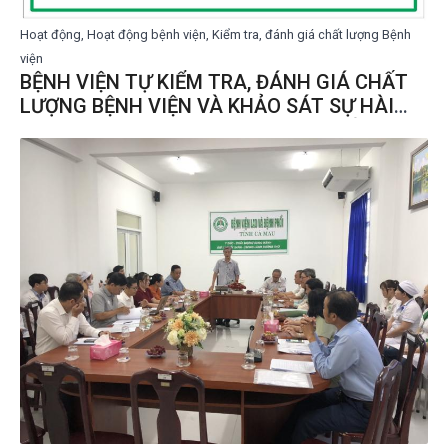
Hoạt động, Hoạt động bệnh viện, Kiểm tra, đánh giá chất lượng Bệnh
viện
BỆNH VIỆN TỰ KIỂM TRA, ĐÁNH GIÁ CHẤT
LƯỢNG BỆNH VIỆN VÀ KHẢO SÁT SỰ HÀI
LÒNG NGƯỜI BỆNH, NHÂN VIÊN Y TẾ 6
THÁNG NĂM 2024 TẠI BỆNH VIỆN LAO VÀ
PHỔI TỈNH CÀ MAU